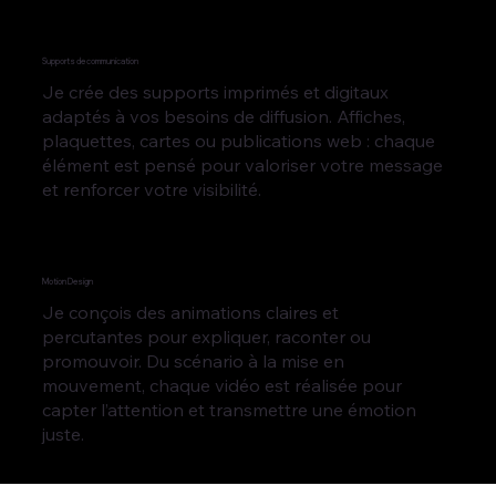
Supports de communication
Je crée des supports imprimés et digitaux
adaptés à vos besoins de diffusion. Affiches,
plaquettes, cartes ou publications web : chaque
élément est pensé pour valoriser votre message
et renforcer votre visibilité.
Motion Design
Je conçois des animations claires et
percutantes pour expliquer, raconter ou
promouvoir. Du scénario à la mise en
mouvement, chaque vidéo est réalisée pour
capter l’attention et transmettre une émotion
juste.